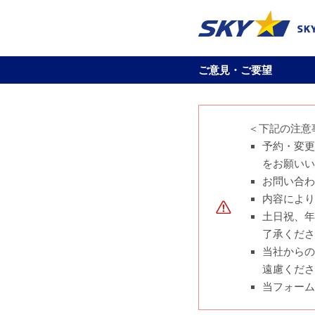
ご意見・ご要望
＜下記の注意
予約・変更
をお願いい
お問い合わ
内容により
土日祝、年
了承くださ
当社からの
遠慮くださ
当フォーム